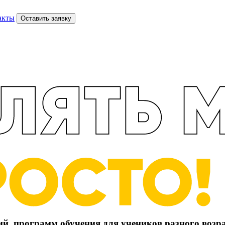
акты
Оставить заявку
й, программ обучения для учеников разного возр